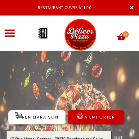
×
RESTAURANT OUVRE À 11:00
0
ACCUEIL
LA CARTE
VOTRE COMPTE
NOTRE RESTAURANT
EN LIVRAISON
A EMPORTER
VOS AVIS
MENTIONS LÉGALES
Go!