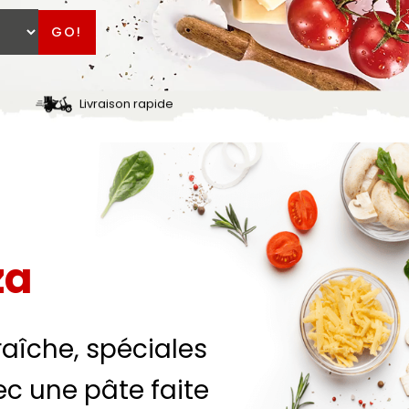
GO!
Livraison rapide
za
aîche, spéciales
c une pâte faite