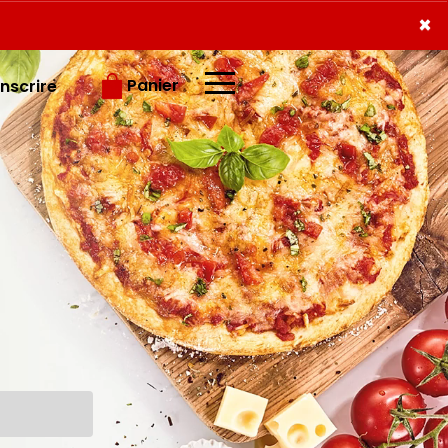
×
×
Panier
inscrire