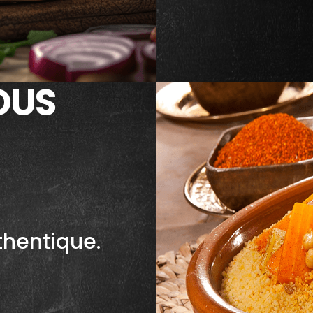
OUS
thentique.