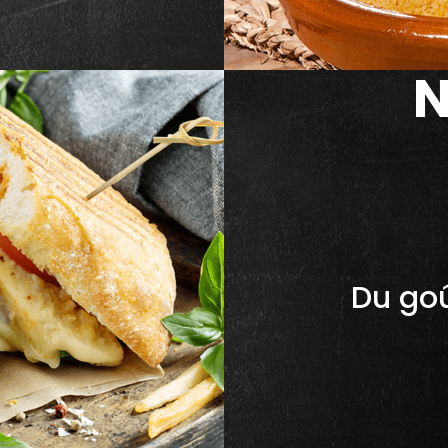
N
Du goû