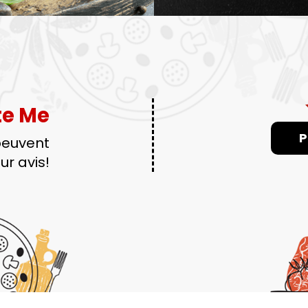
te Me
P
peuvent
ur avis!