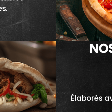
es.
NO
Élaborés av