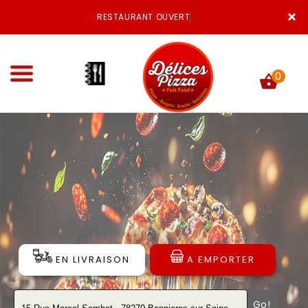
×
RESTAURANT OUVERT
0
ACCUEIL
LA CARTE
VOTRE COMPTE
NOTRE RESTAURANT
EN LIVRAISON
A EMPORTER
VOS AVIS
MENTIONS LÉGALES
Go!