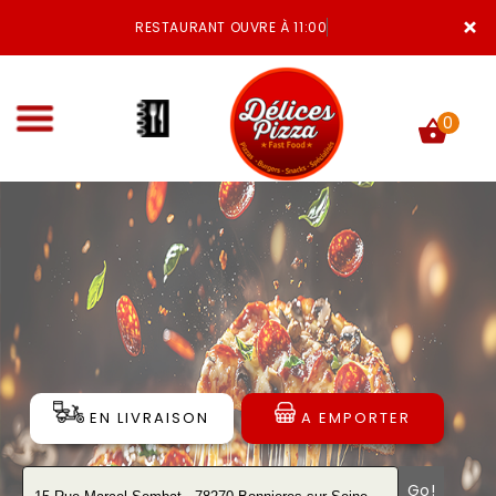
×
RESTAURANT OUVRE À 11:00
0
ACCUEIL
LA CARTE
VOTRE COMPTE
NOTRE RESTAURANT
EN LIVRAISON
A EMPORTER
VOS AVIS
MENTIONS LÉGALES
Go!