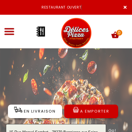
×
RESTAURANT OUVERT
0
ACCUEIL
LA CARTE
VOTRE COMPTE
NOTRE RESTAURANT
EN LIVRAISON
A EMPORTER
VOS AVIS
MENTIONS LÉGALES
Go!